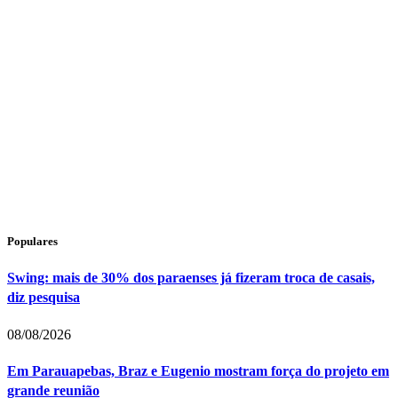
Populares
Swing: mais de 30% dos paraenses já fizeram troca de casais,
diz pesquisa
08/08/2026
Em Parauapebas, Braz e Eugenio mostram força do projeto em
grande reunião