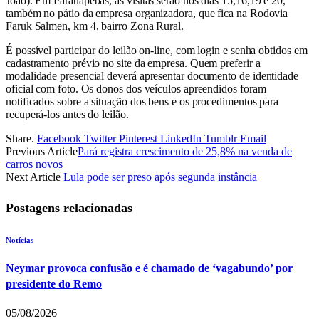
João). Em Parauapebas, as visitas serão nos dias 15,16,19 e 20,
também no pátio da empresa organizadora, que fica na Rodovia
Faruk Salmen, km 4, bairro Zona Rural.
É possível participar do leilão on-line, com login e senha obtidos em
cadastramento prévio no site da empresa. Quem preferir a
modalidade presencial deverá apresentar documento de identidade
oficial com foto. Os donos dos veículos apreendidos foram
notificados sobre a situação dos bens e os procedimentos para
recuperá-los antes do leilão.
Share.
Facebook
Twitter
Pinterest
LinkedIn
Tumblr
Email
Previous Article
Pará registra crescimento de 25,8% na venda de
carros novos
Next Article
Lula pode ser preso após segunda instância
Postagens relacionadas
Notícias
Neymar provoca confusão e é chamado de ‘vagabundo’ por
presidente do Remo
05/08/2026