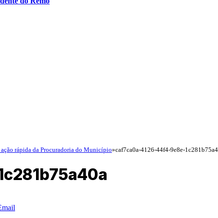
idente do Remo
s ação rápida da Procuradoria do Município
»
caf7ca0a-4126-44f4-9e8e-1c281b75a
-1c281b75a40a
Email