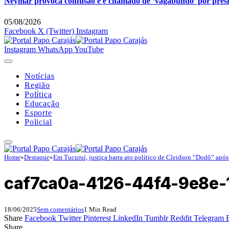
Neymar provoca confusão e é chamado de ‘vagabundo’ por pres
05/08/2026
Facebook
X (Twitter)
Instagram
Instagram
WhatsApp
YouTube
Notícias
Região
Política
Educação
Esporte
Policial
Home
»
Destaque
»
Em Tucuruí, justiça barra ato político de Cleidson “Dodô” apó
caf7ca0a-4126-44f4-9e8e
18/06/2025
Sem comentários
1 Min Read
Share
Facebook
Twitter
Pinterest
LinkedIn
Tumblr
Reddit
Telegram
Share