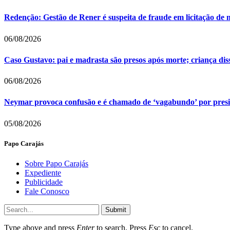
Redenção: Gestão de Rener é suspeita de fraude em licitação de 
06/08/2026
Caso Gustavo: pai e madrasta são presos após morte; criança dis
06/08/2026
Neymar provoca confusão e é chamado de ‘vagabundo’ por pres
05/08/2026
Papo Carajás
Sobre Papo Carajás
Expediente
Publicidade
Fale Conosco
Submit
Type above and press
Enter
to search. Press
Esc
to cancel.