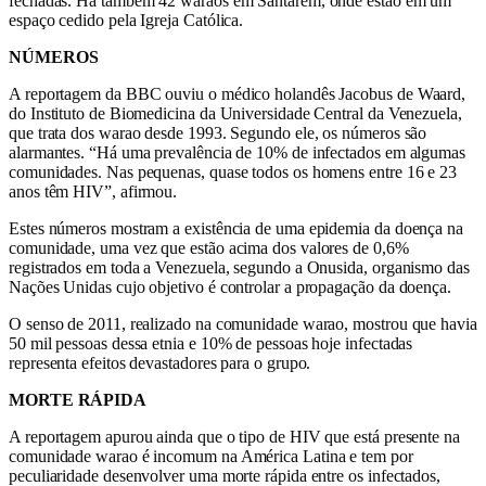
fechadas. Há também 42 waraos em Santarém, onde estão em um
espaço cedido pela Igreja Católica.
NÚMEROS
A reportagem da BBC ouviu o médico holandês Jacobus de Waard,
do Instituto de Biomedicina da Universidade Central da Venezuela,
que trata dos warao desde 1993. Segundo ele, os números são
alarmantes. “Há uma prevalência de 10% de infectados em algumas
comunidades. Nas pequenas, quase todos os homens entre 16 e 23
anos têm HIV”, afirmou.
Estes números mostram a existência de uma epidemia da doença na
comunidade, uma vez que estão acima dos valores de 0,6%
registrados em toda a Venezuela, segundo a Onusida, organismo das
Nações Unidas cujo objetivo é controlar a propagação da doença.
O senso de 2011, realizado na comunidade warao, mostrou que havia
50 mil pessoas dessa etnia e 10% de pessoas hoje infectadas
representa efeitos devastadores para o grupo.
MORTE RÁPIDA
A reportagem apurou ainda que o tipo de HIV que está presente na
comunidade warao é incomum na América Latina e tem por
peculiaridade desenvolver uma morte rápida entre os infectados,