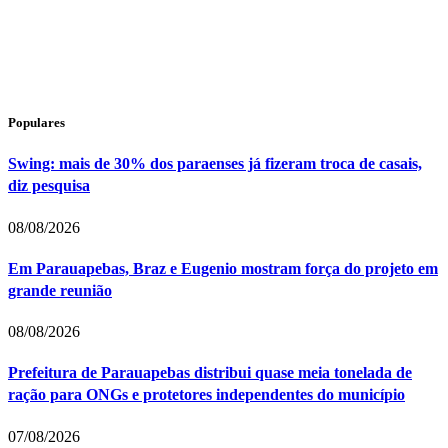
Populares
Swing: mais de 30% dos paraenses já fizeram troca de casais,
diz pesquisa
08/08/2026
Em Parauapebas, Braz e Eugenio mostram força do projeto em
grande reunião
08/08/2026
Prefeitura de Parauapebas distribui quase meia tonelada de
ração para ONGs e protetores independentes do município
07/08/2026