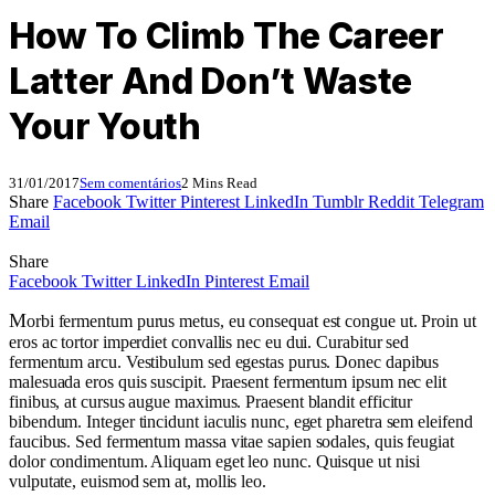
How To Climb The Career
Latter And Don’t Waste
Your Youth
31/01/2017
Sem comentários
2 Mins Read
Share
Facebook
Twitter
Pinterest
LinkedIn
Tumblr
Reddit
Telegram
Email
Share
Facebook
Twitter
LinkedIn
Pinterest
Email
M
orbi fermentum purus metus, eu consequat est congue ut. Proin ut
eros ac tortor imperdiet convallis nec eu dui. Curabitur sed
fermentum arcu. Vestibulum sed egestas purus. Donec dapibus
malesuada eros quis suscipit. Praesent fermentum ipsum nec elit
finibus, at cursus augue maximus. Praesent blandit efficitur
bibendum. Integer tincidunt iaculis nunc, eget pharetra sem eleifend
faucibus. Sed fermentum massa vitae sapien sodales, quis feugiat
dolor condimentum. Aliquam eget leo nunc. Quisque ut nisi
vulputate, euismod sem at, mollis leo.