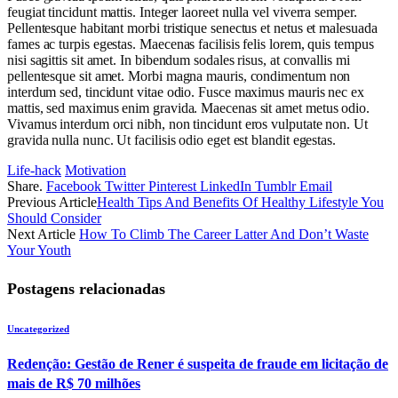
feugiat tincidunt mattis. Integer laoreet nulla vel viverra semper.
Pellentesque habitant morbi tristique senectus et netus et malesuada
fames ac turpis egestas. Maecenas facilisis felis lorem, quis tempus
nisi sagittis sit amet. In bibendum sodales risus, at convallis mi
pellentesque sit amet. Morbi magna mauris, condimentum non
interdum sed, tincidunt vitae odio. Fusce maximus mauris nec ex
mattis, sed maximus enim gravida. Maecenas sit amet metus odio.
Vivamus interdum orci nibh, non tincidunt eros vulputate non. Ut
gravida nulla nunc. Ut facilisis odio eget est blandit egestas.
Life-hack
Motivation
Share.
Facebook
Twitter
Pinterest
LinkedIn
Tumblr
Email
Previous Article
Health Tips And Benefits Of Healthy Lifestyle You
Should Consider
Next Article
How To Climb The Career Latter And Don’t Waste
Your Youth
Postagens relacionadas
Uncategorized
Redenção: Gestão de Rener é suspeita de fraude em licitação de
mais de R$ 70 milhões