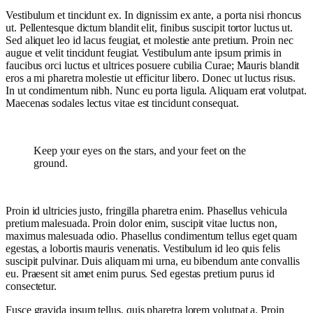
Vestibulum et tincidunt ex. In dignissim ex ante, a porta nisi rhoncus
ut. Pellentesque dictum blandit elit, finibus suscipit tortor luctus ut.
Sed aliquet leo id lacus feugiat, et molestie ante pretium. Proin nec
augue et velit tincidunt feugiat. Vestibulum ante ipsum primis in
faucibus orci luctus et ultrices posuere cubilia Curae; Mauris blandit
eros a mi pharetra molestie ut efficitur libero. Donec ut luctus risus.
In ut condimentum nibh. Nunc eu porta ligula. Aliquam erat volutpat.
Maecenas sodales lectus vitae est tincidunt consequat.
Keep your eyes on the stars, and your feet on the
ground.
Proin id ultricies justo, fringilla pharetra enim. Phasellus vehicula
pretium malesuada. Proin dolor enim, suscipit vitae luctus non,
maximus malesuada odio. Phasellus condimentum tellus eget quam
egestas, a lobortis mauris venenatis. Vestibulum id leo quis felis
suscipit pulvinar. Duis aliquam mi urna, eu bibendum ante convallis
eu. Praesent sit amet enim purus. Sed egestas pretium purus id
consectetur.
Fusce gravida ipsum tellus, quis pharetra lorem volutpat a. Proin