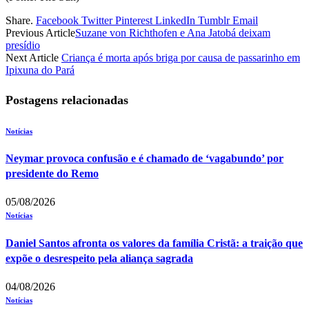
Share.
Facebook
Twitter
Pinterest
LinkedIn
Tumblr
Email
Previous Article
Suzane von Richthofen e Ana Jatobá deixam
presídio
Next Article
Criança é morta após briga por causa de passarinho em
Ipixuna do Pará
Postagens relacionadas
Notícias
Neymar provoca confusão e é chamado de ‘vagabundo’ por
presidente do Remo
05/08/2026
Notícias
Daniel Santos afronta os valores da família Cristã: a traição que
expõe o desrespeito pela aliança sagrada
04/08/2026
Notícias