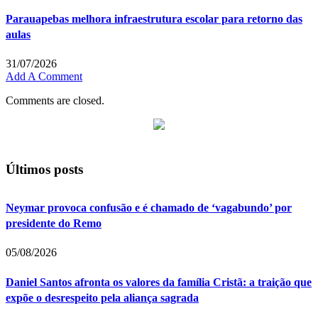
Parauapebas melhora infraestrutura escolar para retorno das
aulas
31/07/2026
Add A Comment
Comments are closed.
Últimos posts
Neymar provoca confusão e é chamado de ‘vagabundo’ por
presidente do Remo
05/08/2026
Daniel Santos afronta os valores da família Cristã: a traição que
expõe o desrespeito pela aliança sagrada