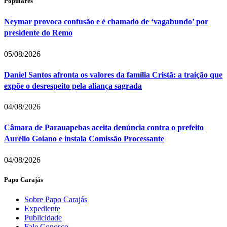
Populares
Neymar provoca confusão e é chamado de ‘vagabundo’ por
presidente do Remo
05/08/2026
Daniel Santos afronta os valores da família Cristã: a traição que
expõe o desrespeito pela aliança sagrada
04/08/2026
Câmara de Parauapebas aceita denúncia contra o prefeito
Aurélio Goiano e instala Comissão Processante
04/08/2026
Papo Carajás
Sobre Papo Carajás
Expediente
Publicidade
Fale Conosco