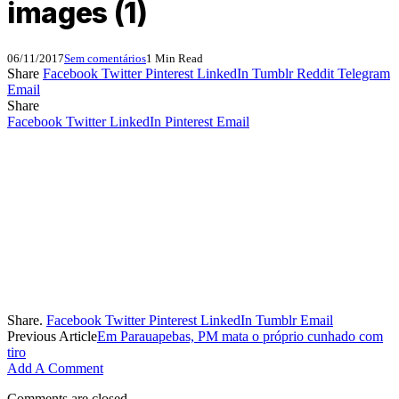
images (1)
06/11/2017
Sem comentários
1 Min Read
Share
Facebook
Twitter
Pinterest
LinkedIn
Tumblr
Reddit
Telegram
Email
Share
Facebook
Twitter
LinkedIn
Pinterest
Email
Share.
Facebook
Twitter
Pinterest
LinkedIn
Tumblr
Email
Previous Article
Em Parauapebas, PM mata o próprio cunhado com
tiro
Add A Comment
Comments are closed.