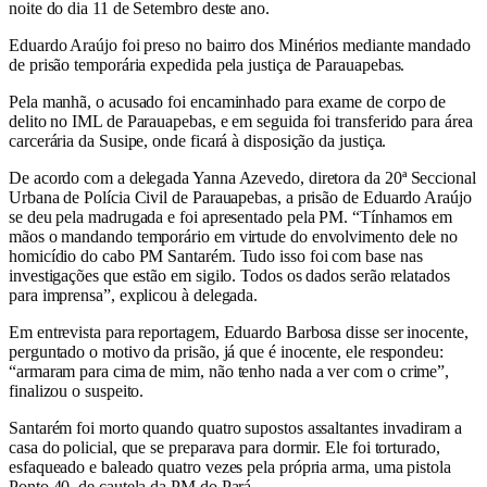
noite do dia 11 de Setembro deste ano.
Eduardo Araújo foi preso no bairro dos Minérios mediante mandado
de prisão temporária expedida pela justiça de Parauapebas.
Pela manhã, o acusado foi encaminhado para exame de corpo de
delito no IML de Parauapebas, e em seguida foi transferido para área
carcerária da Susipe, onde ficará à disposição da justiça.
De acordo com a delegada Yanna Azevedo, diretora da 20ª Seccional
Urbana de Polícia Civil de Parauapebas, a prisão de Eduardo Araújo
se deu pela madrugada e foi apresentado pela PM. “Tínhamos em
mãos o mandando temporário em virtude do envolvimento dele no
homicídio do cabo PM Santarém. Tudo isso foi com base nas
investigações que estão em sigilo. Todos os dados serão relatados
para imprensa”, explicou à delegada.
Em entrevista para reportagem, Eduardo Barbosa disse ser inocente,
perguntado o motivo da prisão, já que é inocente, ele respondeu:
“armaram para cima de mim, não tenho nada a ver com o crime”,
finalizou o suspeito.
Santarém foi morto quando quatro supostos assaltantes invadiram a
casa do policial, que se preparava para dormir. Ele foi torturado,
esfaqueado e baleado quatro vezes pela própria arma, uma pistola
Ponto 40, de cautela da PM do Pará.