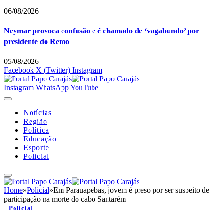
06/08/2026
Neymar provoca confusão e é chamado de ‘vagabundo’ por
presidente do Remo
05/08/2026
Facebook
X (Twitter)
Instagram
Instagram
WhatsApp
YouTube
Notícias
Região
Política
Educação
Esporte
Policial
Home
»
Policial
»
Em Parauapebas, jovem é preso por ser suspeito de
participação na morte do cabo Santarém
Policial