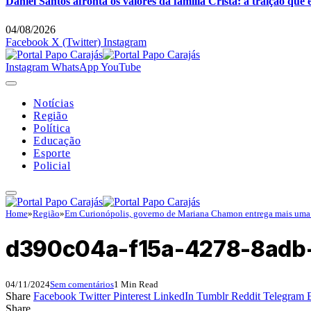
Daniel Santos afronta os valores da família Cristã: a traição que
04/08/2026
Facebook
X (Twitter)
Instagram
Instagram
WhatsApp
YouTube
Notícias
Região
Política
Educação
Esporte
Policial
Home
»
Região
»
Em Curionópolis, governo de Mariana Chamon entrega mais uma
d390c04a-f15a-4278-8adb
04/11/2024
Sem comentários
1 Min Read
Share
Facebook
Twitter
Pinterest
LinkedIn
Tumblr
Reddit
Telegram
Share