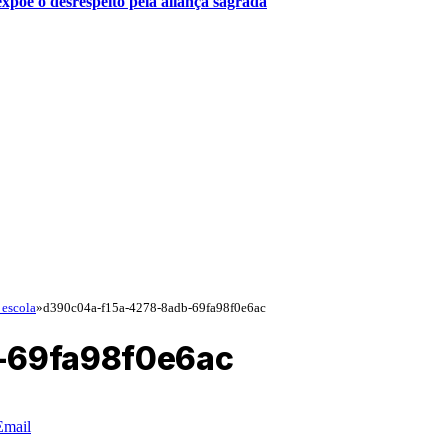
 expõe o desrespeito pela aliança sagrada
 escola
»
d390c04a-f15a-4278-8adb-69fa98f0e6ac
-69fa98f0e6ac
Email