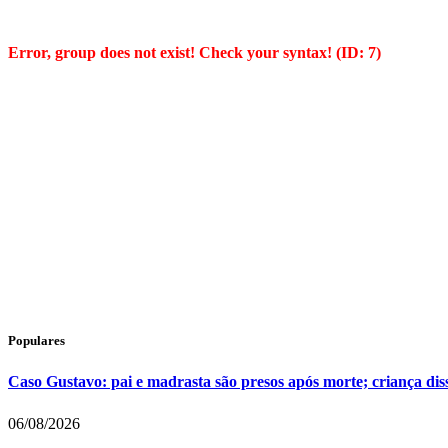
Error, group does not exist! Check your syntax! (ID: 7)
Populares
Caso Gustavo: pai e madrasta são presos após morte; criança dis
06/08/2026