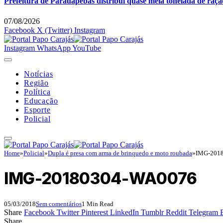
Prefeitura de Parauapebas distribui quase meia tonelada de raç
07/08/2026
Facebook
X (Twitter)
Instagram
Instagram
WhatsApp
YouTube
Notícias
Região
Política
Educação
Esporte
Policial
Home
»
Policial
»
Dupla é presa com arma de brinquedo e moto roubada
»
IMG-201
IMG-20180304-WA0076
05/03/2018
Sem comentários
1 Min Read
Share
Facebook
Twitter
Pinterest
LinkedIn
Tumblr
Reddit
Telegram
Share