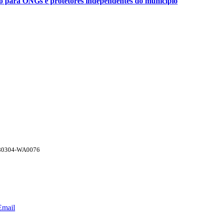
ão para ONGs e protetores independentes do município
80304-WA0076
Email