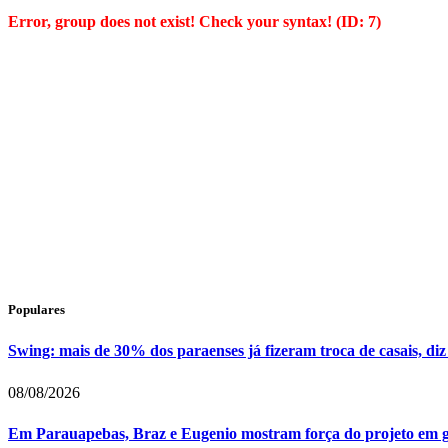
Error, group does not exist! Check your syntax! (ID: 7)
Populares
Swing: mais de 30% dos paraenses já fizeram troca de casais, diz
08/08/2026
Em Parauapebas, Braz e Eugenio mostram força do projeto em 