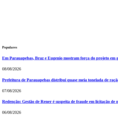
Populares
Em Parauapebas, Braz e Eugenio mostram força do projeto em 
08/08/2026
Prefeitura de Parauapebas distribui quase meia tonelada de raç
07/08/2026
Redenção: Gestão de Rener é suspeita de fraude em licitação de 
06/08/2026