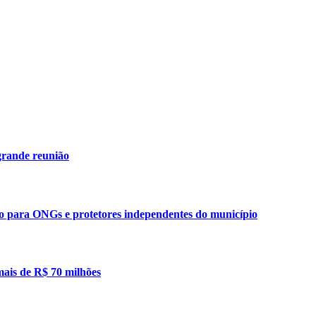
grande reunião
ão para ONGs e protetores independentes do município
mais de R$ 70 milhões