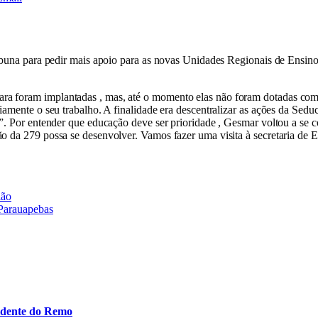
tribuna para pedir mais apoio para as novas Unidades Regionais de Ens
a foram implantadas , mas, até o momento elas não foram dotadas com e
riamente o seu trabalho. A finalidade era descentralizar as ações da Sed
ndo”. Por entender que educação deve ser prioridade , Gesmar voltou a 
o da 279 possa se desenvolver. Vamos fazer uma visita à secretaria de 
ião
 Parauapebas
idente do Remo