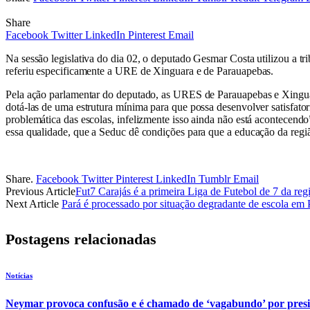
Share
Facebook
Twitter
LinkedIn
Pinterest
Email
Na sessão legislativa do dia 02, o deputado Gesmar Costa utilizou a 
referiu especificamente a URE de Xinguara e de Parauapebas.
Pela ação parlamentar do deputado, as URES de Parauapebas e Xinguar
dotá-las de uma estrutura mínima para que possa desenvolver satisfato
problemática das escolas, infelizmente isso ainda não está acontece
essa qualidade, que a Seduc dê condições para que a educação da regiã
Share.
Facebook
Twitter
Pinterest
LinkedIn
Tumblr
Email
Previous Article
Fut7 Carajás é a primeira Liga de Futebol de 7 da reg
Next Article
Pará é processado por situação degradante de escola em
Postagens relacionadas
Notícias
Neymar provoca confusão e é chamado de ‘vagabundo’ por pres