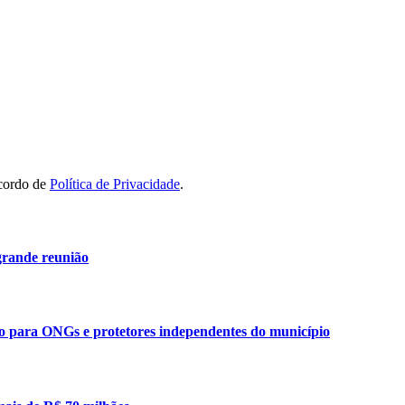
acordo de
Política de Privacidade
.
grande reunião
ão para ONGs e protetores independentes do município