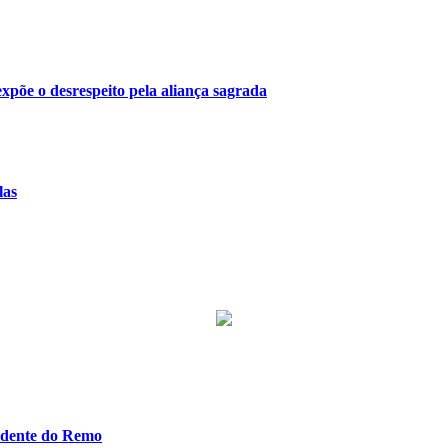
 expõe o desrespeito pela aliança sagrada
las
idente do Remo