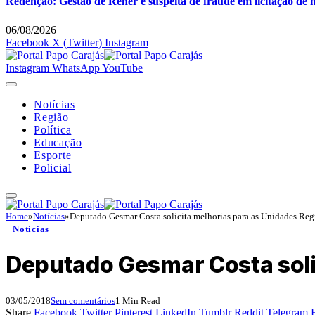
Redenção: Gestão de Rener é suspeita de fraude em licitação de 
06/08/2026
Facebook
X (Twitter)
Instagram
Instagram
WhatsApp
YouTube
Notícias
Região
Política
Educação
Esporte
Policial
Home
»
Notícias
»
Deputado Gesmar Costa solicita melhorias para as Unidades Reg
Notícias
Deputado Gesmar Costa soli
03/05/2018
Sem comentários
1 Min Read
Share
Facebook
Twitter
Pinterest
LinkedIn
Tumblr
Reddit
Telegram