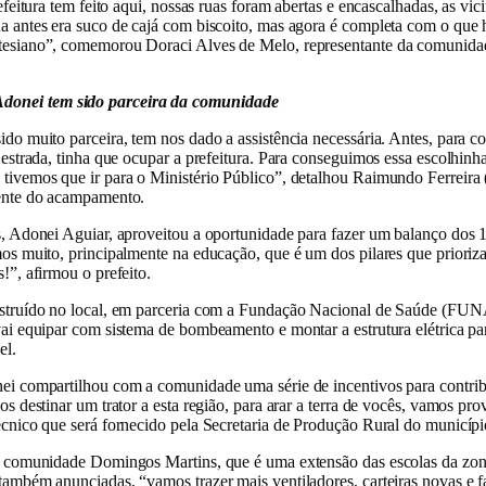
efeitura tem feito aqui, nossas ruas foram abertas e encascalhadas, as vic
a antes era suco de cajá com biscoito, mas agora é completa com o que h
tesiano”, comemorou Doraci Alves de Melo, representante da comunida
 Adonei tem sido parceira da comunidade
do muito parceira, tem nos dado a assistência necessária. Antes, para 
 estrada, tinha que ocupar a prefeitura. Para conseguimos essa escolhinh
tivemos que ir para o Ministério Público”, detalhou Raimundo Ferreir
gente do acampamento.
s, Adonei Aguiar, aproveitou a oportunidade para fazer um balanço dos 
mos muito, principalmente na educação, que é um dos pilares que priori
!”, afirmou o prefeito.
struído no local, em parceria com a Fundação Nacional de Saúde (FUN
ai equipar com sistema de bombeamento e montar a estrutura elétrica pa
el.
ei compartilhou com a comunidade uma série de incentivos para contri
os destinar um trator a esta região, para arar a terra de vocês, vamos p
cnico que será fornecido pela Secretaria de Produção Rural do municípi
a comunidade Domingos Martins, que é uma extensão das escolas da zo
ambém anunciadas, “vamos trazer mais ventiladores, carteiras novas e fa