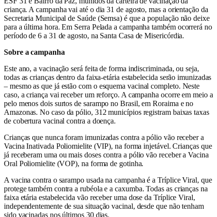
ESF 31 e Bairro da Paz, munidos da carteira de vacinação da
criança. A campanha vai até o dia 31 de agosto, mas a orientação da
Secretaria Municipal de Saúde (Semsa) é que a população não deixe
para a última hora. Em Serra Pelada a campanha também ocorrerá no
período de 6 a 31 de agosto, na Santa Casa de Misericórdia.
Sobre a campanha
Este ano, a vacinação será feita de forma indiscriminada, ou seja,
todas as crianças dentro da faixa-etária estabelecida serão imunizadas
– mesmo as que já estão com o esquema vacinal completo. Neste
caso, a criança vai receber um reforço. A campanha ocorre em meio a
pelo menos dois surtos de sarampo no Brasil, em Roraima e no
Amazonas. No caso da pólio, 312 municípios registram baixas taxas
de cobertura vacinal contra a doença.
Crianças que nunca foram imunizadas contra a pólio vão receber a
Vacina Inativada Poliomielite (VIP), na forma injetável. Crianças que
já receberam uma ou mais doses contra a pólio vão receber a Vacina
Oral Poliomielite (VOP), na forma de gotinha.
A vacina contra o sarampo usada na campanha é a Tríplice Viral, que
protege também contra a rubéola e a caxumba. Todas as crianças na
faixa etária estabelecida vão receber uma dose da Tríplice Viral,
independentemente de sua situação vacinal, desde que não tenham
sido vacinadas nos últimos 30 dias.