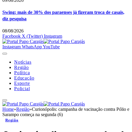
09/08/2026
Swing: mais de 30% dos paraenses já fizeram troca de casais,
diz pesquisa
08/08/2026
Facebook
X (Twitter)
Instagram
Instagram
WhatsApp
YouTube
Notícias
Região
Política
Educação
Esporte
Policial
Home
»
Região
»
Curionópolis: campanha de vacinação contra Pólio e
Sarampo começa na segunda (6)
Região