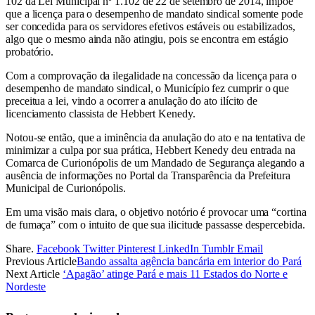
102 da Lei Municipal nº 1.102 de 22 de setembro de 2014, impõe
que a licença para o desempenho de mandato sindical somente pode
ser concedida para os servidores efetivos estáveis ou estabilizados,
algo que o mesmo ainda não atingiu, pois se encontra em estágio
probatório.
Com a comprovação da ilegalidade na concessão da licença para o
desempenho de mandato sindical, o Município fez cumprir o que
preceitua a lei, vindo a ocorrer a anulação do ato ilícito de
licenciamento classista de Hebbert Kenedy.
Notou-se então, que a iminência da anulação do ato e na tentativa de
minimizar a culpa por sua prática, Hebbert Kenedy deu entrada na
Comarca de Curionópolis de um Mandado de Segurança alegando a
ausência de informações no Portal da Transparência da Prefeitura
Municipal de Curionópolis.
Em uma visão mais clara, o objetivo notório é provocar uma “cortina
de fumaça” com o intuito de que sua ilicitude passasse despercebida.
Share.
Facebook
Twitter
Pinterest
LinkedIn
Tumblr
Email
Previous Article
Bando assalta agência bancária em interior do Pará
Next Article
‘Apagão’ atinge Pará e mais 11 Estados do Norte e
Nordeste