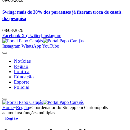
09/08/2026
Swing: mais de 30% dos paraenses já fizeram troca de casais,
diz pesquisa
08/08/2026
Facebook
X (Twitter)
Instagram
Instagram
WhatsApp
YouTube
Notícias
Região
Política
Educação
Esporte
Policial
Home
»
Região
»
Coordenador do Sintepp em Curionópolis
acumulava funções múltiplas
Região