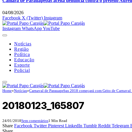
Câmara de Parauapebas aceita denúncia contra o prefeito Auréli
04/08/2026
Facebook
X (Twitter)
Instagram
Instagram
WhatsApp
YouTube
Notícias
Região
Política
Educação
Esporte
Policial
Home
»
Notícias
»
Carnaval de Parauapebas 2018 começará com Grito de Carnaval 
20180123_165807
24/01/2018
Sem comentários
1 Min Read
Share
Facebook
Twitter
Pinterest
LinkedIn
Tumblr
Reddit
Telegram
Share