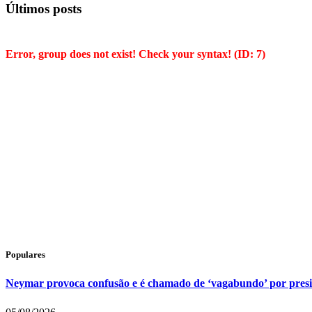
Últimos posts
Error, group does not exist! Check your syntax! (ID: 7)
Populares
Neymar provoca confusão e é chamado de ‘vagabundo’ por pres