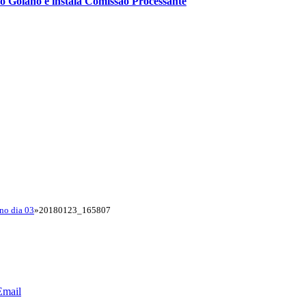
o Goiano e instala Comissão Processante
no dia 03
»
20180123_165807
Email