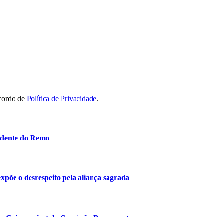
acordo de
Política de Privacidade
.
idente do Remo
 expõe o desrespeito pela aliança sagrada