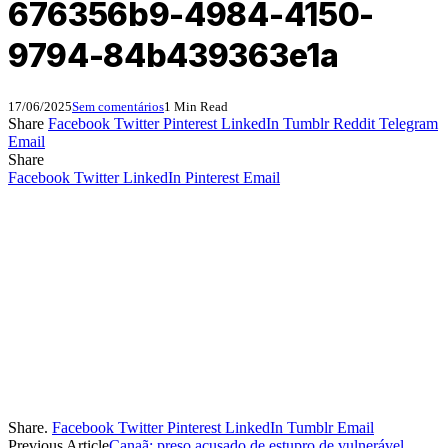
676356b9-4984-4150-
9794-84b439363e1a
17/06/2025
Sem comentários
1 Min Read
Share
Facebook
Twitter
Pinterest
LinkedIn
Tumblr
Reddit
Telegram
Email
Share
Facebook
Twitter
LinkedIn
Pinterest
Email
Share.
Facebook
Twitter
Pinterest
LinkedIn
Tumblr
Email
Previous Article
Canaã: preso acusado de estupro de vulnerável