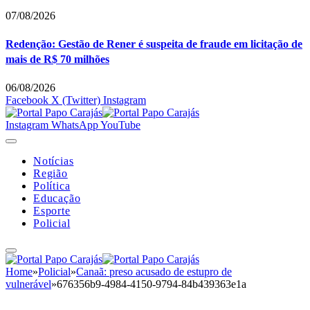
07/08/2026
Redenção: Gestão de Rener é suspeita de fraude em licitação de
mais de R$ 70 milhões
06/08/2026
Facebook
X (Twitter)
Instagram
Instagram
WhatsApp
YouTube
Notícias
Região
Política
Educação
Esporte
Policial
Home
»
Policial
»
Canaã: preso acusado de estupro de
vulnerável
»
676356b9-4984-4150-9794-84b439363e1a