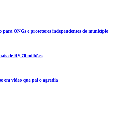
ão para ONGs e protetores independentes do município
mais de R$ 70 milhões
se em vídeo que pai o agredia