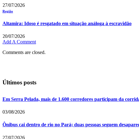
27/07/2026
Região
Altamira: Idoso é resgatado em situação análoga à escravidão
20/07/2026
Add A Comment
Comments are closed.
Últimos posts
Em Serra Pelada, mais de 1.600 corredores participam da corrid
03/08/2026
Ônibus cai dentro de rio no Pará; duas pessoas seguem desapare
27/07/2026