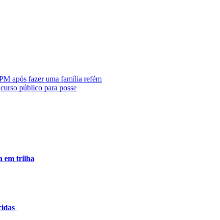
 PM após fazer uma família refém
urso público para posse
a em trilha
cidas