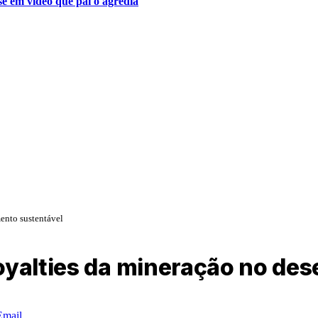
se em vídeo que pai o agredia
ento sustentável
oyalties da mineração no de
Email