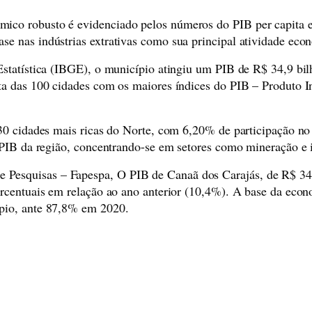
co robusto é evidenciado pelos números do PIB per capita em
e nas indústrias extrativas como sua principal atividade eco
Estatística (IBGE), o município atingiu um PIB de R$ 34,9 bi
ta das 100 cidades com os maiores índices do PIB – Produto I
 30 cidades mais ricas do Norte, com 6,20% de participação n
 PIB da região, concentrando-se em setores como mineração e i
Pesquisas – Fapespa, O PIB de Canaã dos Carajás, de R$ 34,
ercentuais em relação ao ano anterior (10,4%). A base da econ
ípio, ante 87,8% em 2020.