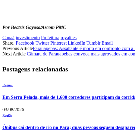
Por Beatriz Gayoso/Ascom PMC
Canaã
investimento
Prefeitura
royalties
Share.
Facebook
Twitter
Pinterest
LinkedIn
Tumblr
Email
Previous Article
Parauapebas: Assaltante é morto em confronto com a
Next Article
Câmara de Parauapebas convoca mais aprovados em conc
Postagens relacionadas
Região
Em Serra Pelada, mais de 1.600 corredores participam da corrid
03/08/2026
Região
Ônibus cai dentro de rio no Pará; duas pessoas seguem desapare