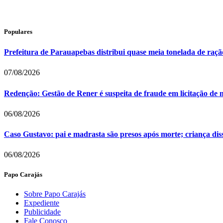
Populares
Prefeitura de Parauapebas distribui quase meia tonelada de raç
07/08/2026
Redenção: Gestão de Rener é suspeita de fraude em licitação de 
06/08/2026
Caso Gustavo: pai e madrasta são presos após morte; criança dis
06/08/2026
Papo Carajás
Sobre Papo Carajás
Expediente
Publicidade
Fale Conosco