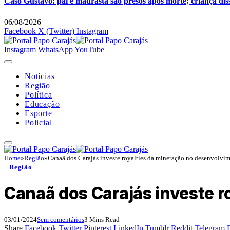
Caso Gustavo: pai e madrasta são presos após morte; criança dis
06/08/2026
Facebook
X (Twitter)
Instagram
Instagram
WhatsApp
YouTube
Notícias
Região
Política
Educação
Esporte
Policial
Home
»
Região
»
Canaã dos Carajás investe royalties da mineração no desenvolvim
Região
Canaã dos Carajás investe r
03/01/2024
Sem comentários
3 Mins Read
Share
Facebook
Twitter
Pinterest
LinkedIn
Tumblr
Reddit
Telegram