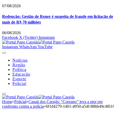
07/08/2026
Redenção: Gestão de Rener é suspeita de fraude em licitação de
mais de R$ 70 milhões
06/08/2026
Facebook
X (Twitter)
Instagram
Instagram
WhatsApp
YouTube
Notícias
Região
Política
Educação
Esporte
Policial
Home
»
Policial
»
Canaã dos Carajás: “Coreano” leva a pior em
confronto contra a polícia
»
6f1d4279-1401-4950-a54f-88bb49c4f61f