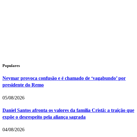
Populares
Neymar provoca confusão e é chamado de ‘vagabundo’ por
presidente do Remo
05/08/2026
Daniel Santos afronta os valores da família Cristã: a traição que
expõe o desrespeito pela aliança sagrada
04/08/2026