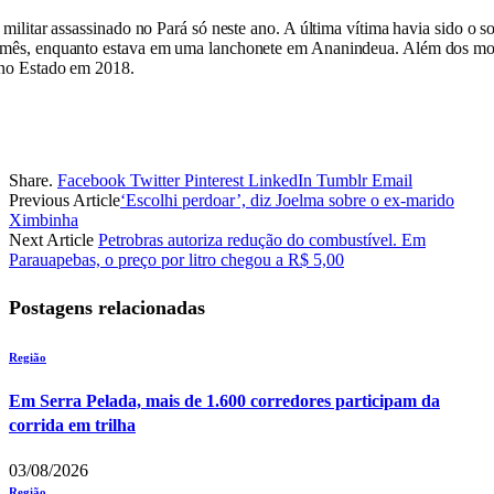
l militar assassinado no Pará só neste ano. A última vítima havia sido o 
e mês, enquanto estava em uma lanchonete em Ananindeua. Além dos mor
s no Estado em 2018.
Share.
Facebook
Twitter
Pinterest
LinkedIn
Tumblr
Email
Previous Article
‘Escolhi perdoar’, diz Joelma sobre o ex-marido
Ximbinha
Next Article
Petrobras autoriza redução do combustível. Em
Parauapebas, o preço por litro chegou a R$ 5,00
Postagens relacionadas
Região
Em Serra Pelada, mais de 1.600 corredores participam da
corrida em trilha
03/08/2026
Região