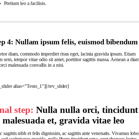
Pretium leo a facilisis.
ep 4: Nullam ipsum felis, euismod bibendum
ortor diam, commodo imperdiet risus eget, lacinia gravida ipsum. Etiam
m sem, tempor vitae odio sit amet, porttitor sagittis massa. Aenean a dia
orci malesuada convallis in a nisi.
_slider alias=”Testo_1″][/rev_slider]
nal step:
Nulla nulla orci, tincidunt
 malesuada et, gravida vitae leo
 sagittis nibh et felis dignissim, ac sagittis ante venenatis. Vivamus lobor
 sed scelerisque gravida, nulla libero tincidunt urna, eget rhoncus lectus