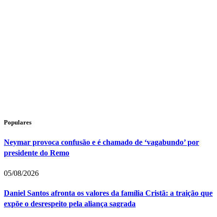
Populares
Neymar provoca confusão e é chamado de ‘vagabundo’ por
presidente do Remo
05/08/2026
Daniel Santos afronta os valores da família Cristã: a traição que
expõe o desrespeito pela aliança sagrada