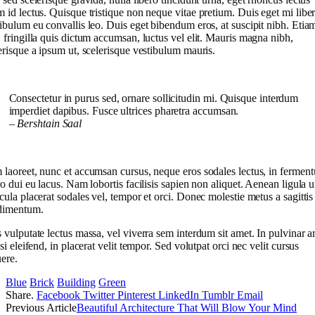
 id lectus. Quisque tristique non neque vitae pretium. Duis eget mi liber
ibulum eu convallis leo. Duis eget bibendum eros, at suscipit nibh. Etia
 fringilla quis dictum accumsan, luctus vel elit. Mauris magna nibh,
erisque a ipsum ut, scelerisque vestibulum mauris.
Consectetur in purus sed, ornare sollicitudin mi. Quisque interdum
imperdiet dapibus. Fusce ultrices pharetra accumsan.
– Bershtain Saal
laoreet, nunc et accumsan cursus, neque eros sodales lectus, in fermen
ro dui eu lacus. Nam lobortis facilisis sapien non aliquet. Aenean ligula u
cula placerat sodales vel, tempor et orci. Donec molestie metus a sagittis
dimentum.
 vulputate lectus massa, vel viverra sem interdum sit amet. In pulvinar a
isi eleifend, in placerat velit tempor. Sed volutpat orci nec velit cursus
ere.
Blue
Brick
Building
Green
Share.
Facebook
Twitter
Pinterest
LinkedIn
Tumblr
Email
Previous Article
Beautiful Architecture That Will Blow Your Mind