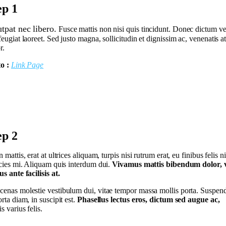
ep 1
utpat nec libero.
Fusce mattis non nisi quis tincidunt. Donec dictum vel
feugiat laoreet. Sed justo magna, sollicitudin et dignissim ac, venenatis a
r.
o :
Link Page
ep 2
n mattis, erat at ultrices aliquam, turpis nisi rutrum erat, eu finibus felis ni
icies mi. Aliquam quis interdum dui.
Vivamus mattis bibendum dolor, 
us ante facilisis at.
enas molestie vestibulum dui, vitae tempor massa mollis porta. Suspend
orta diam, in suscipit est.
Phasellus lectus eros, dictum sed augue ac,
is varius felis.