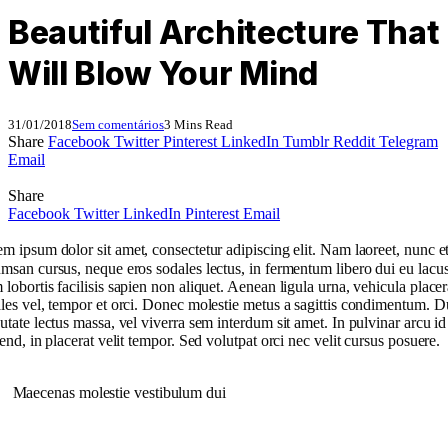
Beautiful Architecture That
Will Blow Your Mind
31/01/2018
Sem comentários
3 Mins Read
Share
Facebook
Twitter
Pinterest
LinkedIn
Tumblr
Reddit
Telegram
Email
Share
Facebook
Twitter
LinkedIn
Pinterest
Email
em ipsum dolor sit amet, consectetur adipiscing elit. Nam laoreet, nunc e
msan cursus, neque eros sodales lectus, in fermentum libero dui eu lacus
lobortis facilisis sapien non aliquet. Aenean ligula urna, vehicula placer
les vel, tempor et orci. Donec molestie metus a sagittis condimentum. D
utate lectus massa, vel viverra sem interdum sit amet. In pulvinar arcu id 
fend, in placerat velit tempor. Sed volutpat orci nec velit cursus posuere.
Maecenas molestie vestibulum dui