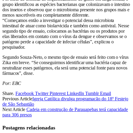
grupo identificou as espécies bacterianas que colonizavam o intestino
dos insetos e observou que o microbioma presente nos grupos mais e
menos suscetíveis era completamente diferente.
“Começamos então a investigar o potencial dessa microbiota
intestinal de atuar como biolarvicida e também como antiviral. Nesse
segundo tipo de ensaio, colocamos as bactérias ou os produtos por
elas liberados em contato com o vírus da dengue e observamos se o
patógeno perde a capacidade de infectar células”, explicou o
pesquisador.
Segundo Souza-Neto, o mesmo tipo de ensaio será feito com o vírus
Zika em breve. “Se conseguirmos identificar uma bactéria capaz de
neutralizar esses patógenos, ela será uma potencial fonte para novos
fármacos”, disse.
Por: EBC
Share.
Facebook
Twitter
Pinterest
LinkedIn
Tumblr
Email
Previous Article
Igreja Católica divulga programação do 18º Festejo
de São Sebastião
Next Article
Cadeia em construção de Parauapebas terá capacidade
para 306 presos
Postagens relacionadas