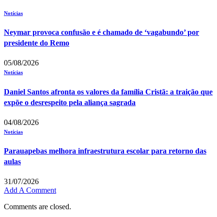
Notícias
Neymar provoca confusão e é chamado de ‘vagabundo’ por
presidente do Remo
05/08/2026
Notícias
Daniel Santos afronta os valores da família Cristã: a traição que
expõe o desrespeito pela aliança sagrada
04/08/2026
Notícias
Parauapebas melhora infraestrutura escolar para retorno das
aulas
31/07/2026
Add A Comment
Comments are closed.