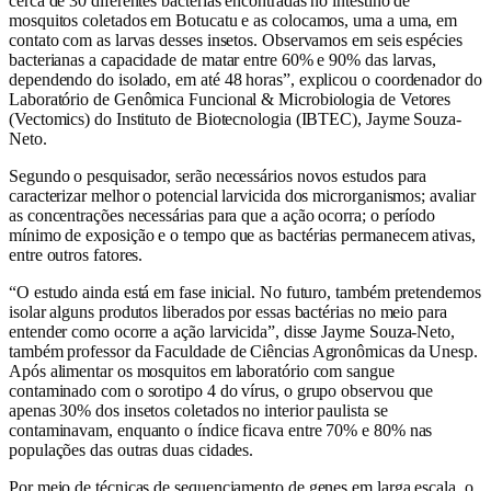
cerca de 30 diferentes bactérias encontradas no intestino de
mosquitos coletados em Botucatu e as colocamos, uma a uma, em
contato com as larvas desses insetos. Observamos em seis espécies
bacterianas a capacidade de matar entre 60% e 90% das larvas,
dependendo do isolado, em até 48 horas”, explicou o coordenador do
Laboratório de Genômica Funcional & Microbiologia de Vetores
(Vectomics) do Instituto de Biotecnologia (IBTEC), Jayme Souza-
Neto.
Segundo o pesquisador, serão necessários novos estudos para
caracterizar melhor o potencial larvicida dos microrganismos; avaliar
as concentrações necessárias para que a ação ocorra; o período
mínimo de exposição e o tempo que as bactérias permanecem ativas,
entre outros fatores.
“O estudo ainda está em fase inicial. No futuro, também pretendemos
isolar alguns produtos liberados por essas bactérias no meio para
entender como ocorre a ação larvicida”, disse Jayme Souza-Neto,
também professor da Faculdade de Ciências Agronômicas da Unesp.
Após alimentar os mosquitos em laboratório com sangue
contaminado com o sorotipo 4 do vírus, o grupo observou que
apenas 30% dos insetos coletados no interior paulista se
contaminavam, enquanto o índice ficava entre 70% e 80% nas
populações das outras duas cidades.
Por meio de técnicas de sequenciamento de genes em larga escala, o