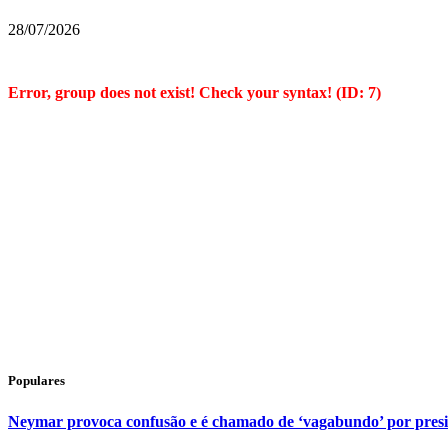
28/07/2026
Error, group does not exist! Check your syntax! (ID: 7)
Populares
Neymar provoca confusão e é chamado de ‘vagabundo’ por pres