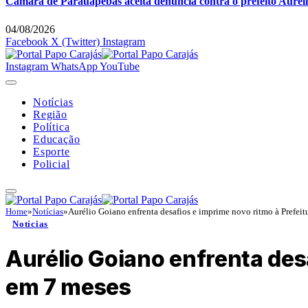
Câmara de Parauapebas aceita denúncia contra o prefeito Auréli
04/08/2026
Facebook
X (Twitter)
Instagram
Instagram
WhatsApp
YouTube
Notícias
Região
Política
Educação
Esporte
Policial
Home
»
Notícias
»
Aurélio Goiano enfrenta desafios e imprime novo ritmo à Prefei
Notícias
Aurélio Goiano enfrenta des
em 7 meses