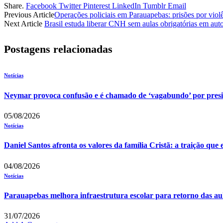
Share.
Facebook
Twitter
Pinterest
LinkedIn
Tumblr
Email
Previous Article
Operações policiais em Parauapebas: prisões por violê
Next Article
Brasil estuda liberar CNH sem aulas obrigatórias em aut
Postagens relacionadas
Notícias
Neymar provoca confusão e é chamado de ‘vagabundo’ por pres
05/08/2026
Notícias
Daniel Santos afronta os valores da família Cristã: a traição que
04/08/2026
Notícias
Parauapebas melhora infraestrutura escolar para retorno das au
31/07/2026