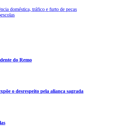
ncia doméstica, tráfico e furto de peças
oescolas
idente do Remo
 expõe o desrespeito pela aliança sagrada
las