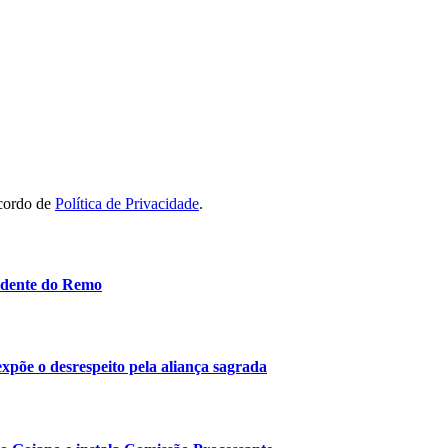
acordo de
Política de Privacidade
.
idente do Remo
 expõe o desrespeito pela aliança sagrada