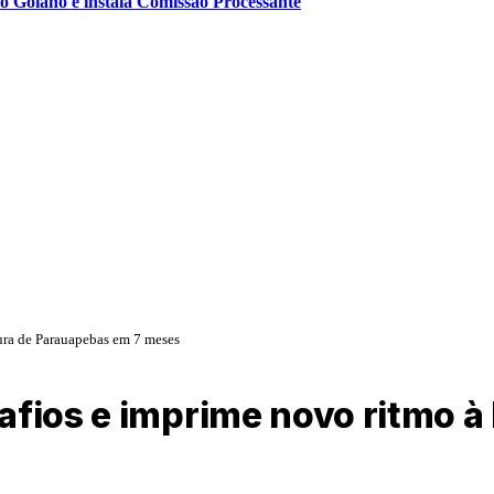
o Goiano e instala Comissão Processante
tura de Parauapebas em 7 meses
afios e imprime novo ritmo à