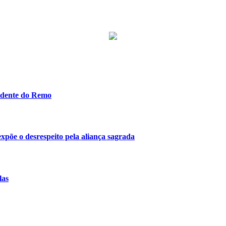
idente do Remo
 expõe o desrespeito pela aliança sagrada
las