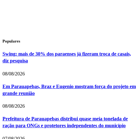
Populares
Swing: mais de 30% dos paraenses já fizeram troca de casais,
diz pesquisa
08/08/2026
Em Parauapebas, Braz e Eugenio mostram força do projeto em
grande reunião
08/08/2026
Prefeitura de Parauapebas distribui quase meia tonelada de
ração para ONGs e protetores independentes do município
07/08/2026