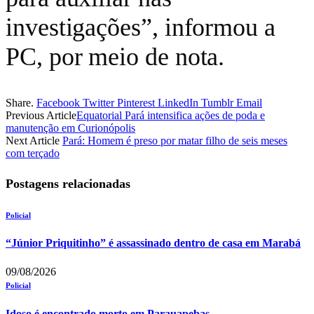
investigações”, informou a
PC, por meio de nota.
Share.
Facebook
Twitter
Pinterest
LinkedIn
Tumblr
Email
Previous Article
Equatorial Pará intensifica ações de poda e
manutenção em Curionópolis
Next Article
Pará: Homem é preso por matar filho de seis meses
com terçado
Postagens relacionadas
Policial
“Júnior Priquitinho” é assassinado dentro de casa em Marabá
09/08/2026
Policial
Idoso é encontrado morto em Parauapebas