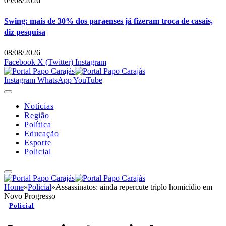
09/08/2026
Swing: mais de 30% dos paraenses já fizeram troca de casais,
diz pesquisa
08/08/2026
Facebook
X (Twitter)
Instagram
Instagram
WhatsApp
YouTube
Notícias
Região
Política
Educação
Esporte
Policial
Home
»
Policial
»
Assassinatos: ainda repercute triplo homicídio em
Novo Progresso
Policial