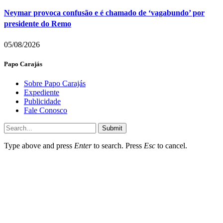
Neymar provoca confusão e é chamado de ‘vagabundo’ por
presidente do Remo
05/08/2026
Papo Carajás
Sobre Papo Carajás
Expediente
Publicidade
Fale Conosco
Submit
Type above and press
Enter
to search. Press
Esc
to cancel.