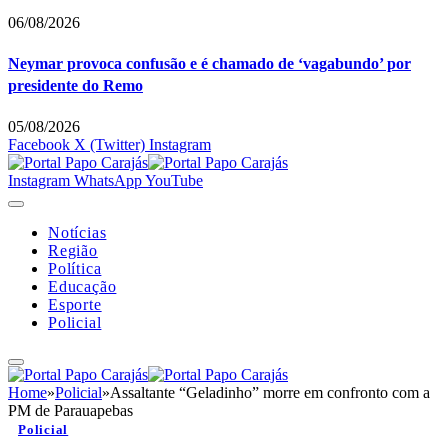
06/08/2026
Neymar provoca confusão e é chamado de ‘vagabundo’ por
presidente do Remo
05/08/2026
Facebook
X (Twitter)
Instagram
Instagram
WhatsApp
YouTube
Notícias
Região
Política
Educação
Esporte
Policial
Home
»
Policial
»
Assaltante “Geladinho” morre em confronto com a
PM de Parauapebas
Policial