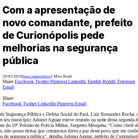
Com a apresentação de
novo comandante, prefeito
de Curionópolis pede
melhorias na segurança
pública
20/03/2018
Sem comentários
2 Mins Read
Share
Facebook
Twitter
Pinterest
LinkedIn
Tumblr
Reddit
Telegram
Email
Share
Facebook
Twitter
LinkedIn
Pinterest
Email
 de Segurança Pública e Defesa Social do Pará, Luiz Fernandes Rocha, 
m seu município; Adonei Aguiar esteve reunido na tarde desta segunda-
e do 10º Pelotão de Polícia Militar, Sargento Mesquita. “Como chefe 
o, não posso deixar que criminosos tirem a paz deste povo que me confi
os de segurança pública”, detalha Adonei Aguiar, prefeito de Curionópol