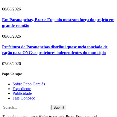
08/08/2026
Em Parauapebas, Braz e Eugenio mostram força do projeto em
grande reunião
08/08/2026
Prefeitura de Parauapebas distribui quase meia tonelada de
ração para ONGs e protetores independentes do município
07/08/2026
Papo Carajás
Sobre Papo Carajás
Expediente
Publicidade
Fale Conosco
Submit
Type above and press
Enter
to search. Press
Esc
to cancel.