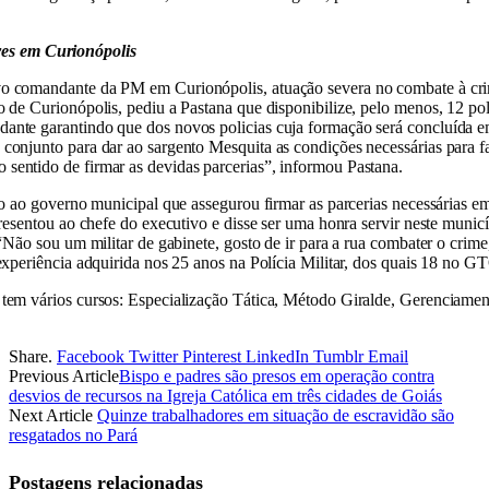
res em Curionópolis
vo comandante da PM em Curionópolis, atuação severa no combate à crim
 de Curionópolis, pediu a Pastana que disponibilize, pelo menos, 12 polic
ante garantindo que dos novos policias cuja formação será concluída e
 conjunto para dar ao sargento Mesquita as condições necessárias para 
sentido de firmar as devidas parcerias”, informou Pastana.
tico ao governo municipal que assegurou firmar as parcerias necessária
apresentou ao chefe do executivo e disse ser uma honra servir neste muni
 “Não sou um militar de gabinete, gosto de ir para a rua combater o crim
 experiência adquirida nos 25 anos na Polícia Militar, dos quais 18 no 
 tem vários cursos: Especialização Tática, Método Giralde, Gerenciamen
Share.
Facebook
Twitter
Pinterest
LinkedIn
Tumblr
Email
Previous Article
Bispo e padres são presos em operação contra
desvios de recursos na Igreja Católica em três cidades de Goiás
Next Article
Quinze trabalhadores em situação de escravidão são
resgatados no Pará
Postagens relacionadas