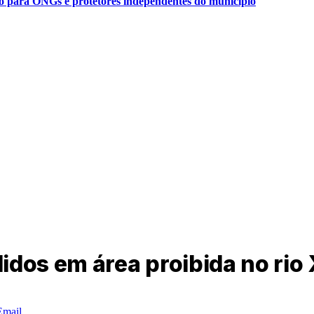
ão para ONGs e protetores independentes do município
idos em área proibida no rio
Email