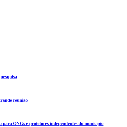
 pesquisa
grande reunião
ão para ONGs e protetores independentes do município