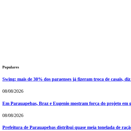
Populares
Swing: mais de 30% dos paraenses já fizeram troca de casais, diz
08/08/2026
Em Parauapebas, Braz e Eugenio mostram força do projeto em 
08/08/2026
Prefeitura de Parauapebas distribui quase meia tonelada de raç