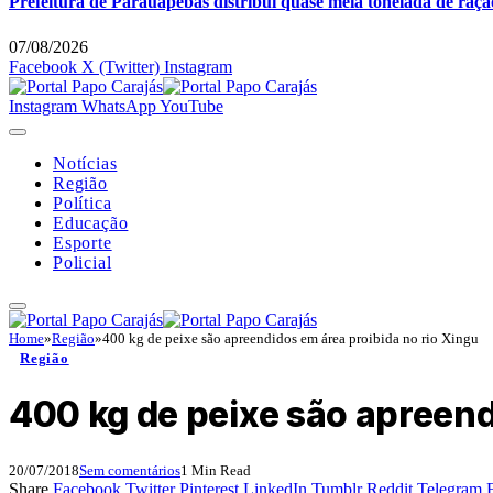
Prefeitura de Parauapebas distribui quase meia tonelada de raç
07/08/2026
Facebook
X (Twitter)
Instagram
Instagram
WhatsApp
YouTube
Notícias
Região
Política
Educação
Esporte
Policial
Home
»
Região
»
400 kg de peixe são apreendidos em área proibida no rio Xingu
Região
400 kg de peixe são apreend
20/07/2018
Sem comentários
1 Min Read
Share
Facebook
Twitter
Pinterest
LinkedIn
Tumblr
Reddit
Telegram