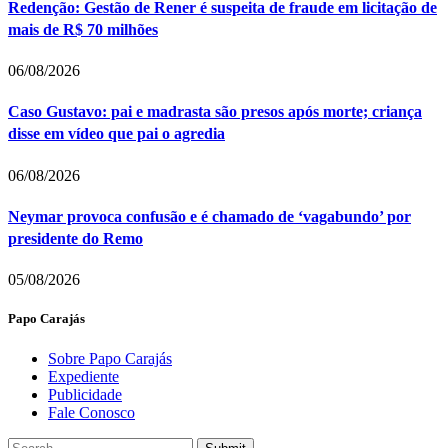
Redenção: Gestão de Rener é suspeita de fraude em licitação de
mais de R$ 70 milhões
06/08/2026
Caso Gustavo: pai e madrasta são presos após morte; criança
disse em vídeo que pai o agredia
06/08/2026
Neymar provoca confusão e é chamado de ‘vagabundo’ por
presidente do Remo
05/08/2026
Papo Carajás
Sobre Papo Carajás
Expediente
Publicidade
Fale Conosco