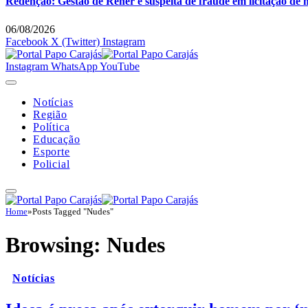
Redenção: Gestão de Rener é suspeita de fraude em licitação de 
06/08/2026
Facebook
X (Twitter)
Instagram
Instagram
WhatsApp
YouTube
Notícias
Região
Política
Educação
Esporte
Policial
Home
»
Posts Tagged "Nudes"
Browsing:
Nudes
Notícias