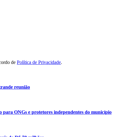
acordo de
Política de Privacidade
.
grande reunião
ão para ONGs e protetores independentes do município