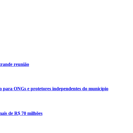
grande reunião
ão para ONGs e protetores independentes do município
mais de R$ 70 milhões