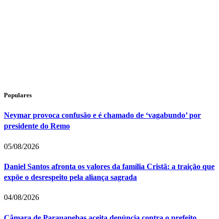
Populares
Neymar provoca confusão e é chamado de ‘vagabundo’ por
presidente do Remo
05/08/2026
Daniel Santos afronta os valores da família Cristã: a traição que
expõe o desrespeito pela aliança sagrada
04/08/2026
Câmara de Parauapebas aceita denúncia contra o prefeito