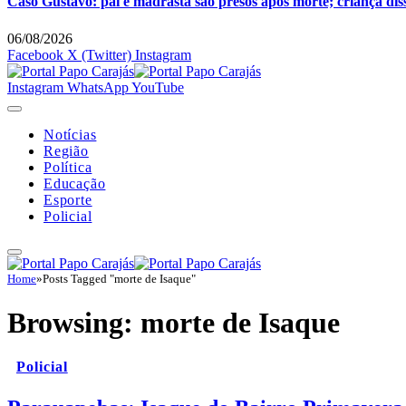
Caso Gustavo: pai e madrasta são presos após morte; criança dis
06/08/2026
Facebook
X (Twitter)
Instagram
Instagram
WhatsApp
YouTube
Notícias
Região
Política
Educação
Esporte
Policial
Home
»
Posts Tagged "morte de Isaque"
Browsing:
morte de Isaque
Policial