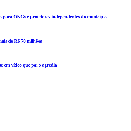
ão para ONGs e protetores independentes do município
mais de R$ 70 milhões
se em vídeo que pai o agredia